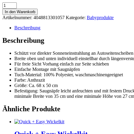
Slide
+
In den Warenkorb
Shade
Artikelnummer:
4048813301057
Kategorie:
Babyprodukte
Auto-
Sonnentuch
Beschreibung
Menge
Beschreibung
Schützt vor direkter Sonneneinstrahlung an Autoseitenscheiben
Breite oben und unten individuell einstellbar durch längenverst
Für freie Sicht Vorhang einfach zur Seite schieben
Einfache Montage mit Saugnäpfen
Tuch-Material: 100% Polyester, waschmaschinengeeignet
Farbe: Anthrazit
Größe: Ca. 68 x 50 cm
Befestigung: Saugnäpfe leicht anfeuchten und mit festem Druck 
minimale Breite von 35 cm und eine minimale Höhe von 27 cm
Ähnliche Produkte