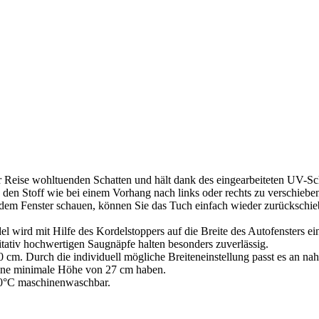
eise wohltuenden Schatten und hält dank des eingearbeiteten UV-Sc
ht, den Stoff wie bei einem Vorhang nach links oder rechts zu verschie
dem Fenster schauen, können Sie das Tuch einfach wieder zurückschie
l wird mit Hilfe des Kordelstoppers auf die Breite des Autofensters ein
tativ hochwertigen Saugnäpfe halten besonders zuverlässig.
 cm. Durch die individuell mögliche Breiteneinstellung passt es an n
 eine minimale Höhe von 27 cm haben.
 30°C maschinenwaschbar.