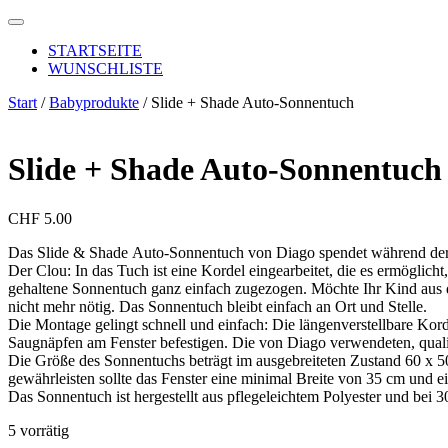
Skip
to
STARTSEITE
content
WUNSCHLISTE
Start
/
Babyprodukte
/ Slide + Shade Auto-Sonnentuch
Slide + Shade Auto-Sonnentuch
CHF
5.00
Das Slide &
Shade
Auto-Sonnentuch von Diago spendet während der R
Der Clou: In das Tuch ist eine Kordel eingearbeitet, die es ermöglic
gehaltene Sonnentuch ganz einfach zugezogen. Möchte Ihr Kind aus 
nicht mehr nötig. Das Sonnentuch bleibt einfach an Ort und Stelle.
Die Montage gelingt schnell und einfach: Die längenverstellbare Korde
Saugnäpfen am Fenster befestigen. Die von Diago verwendeten, quali
Die Größe des Sonnentuchs beträgt im ausgebreiteten Zustand 60 x 50
gewährleisten sollte das Fenster eine minimal Breite von 35 cm und
Das Sonnentuch ist hergestellt aus pflegeleichtem Polyester und bei
5 vorrätig